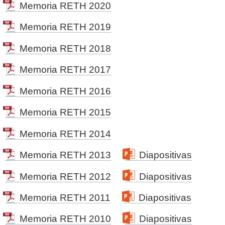
Memoria RETH 2020
Estatutos de la SETH
Becas histórico
Cursos y congresos
>
Guias
Memoria RETH 2019
Aviso legal
Búsqueda de socios
Actividades de la SETH
Docs. de posicionamiento
Memoria RETH 2018
Documentos de consenso
20 Aniversario de la SETH
Cómo asociarse
Memoria RETH 2017
Premios Congreso SETH
Resultados Encuesta "Burn-Out"
Ventajas de ser socio
RETH
Memoria RETH 2016
Estudios multicéntricos
Formulario de inscripción
Comité científico
Contacto
Memoria RETH 2015
Comité de análisis científico
Cooperación humanitaria
Memoria RETH 2014
Responsables
Actas asamblea
Memoria RETH 2013
Diapositivas
Normas de publicación
Memoria RETH 2012
Diapositivas
Formulario de solicitud de datos de la
Memoria RETH 2011
Diapositivas
RETH
Memoria RETH 2010
Diapositivas
Explotación científica