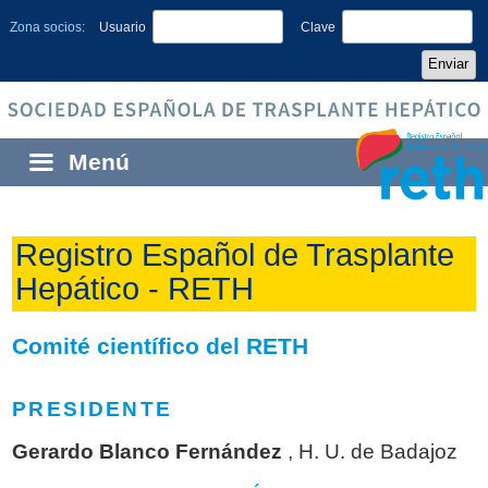
Zona socios:
Usuario
Clave
Menú
Inicio
Registro Español de Trasplante
Sobre la SETH
Hepático - RETH
Quiénes somos
Zona socios
Comité científico del RETH
Equipos de trasplante
Actualización de datos
European Board of Transplantation
PRESIDENTE
Historia
Becas y premios de la Fundación
Congresos
Gerardo Blanco Fernández
, H. U. de Badajoz
Carta del presidente
Becas SETH-Chiesi
Congresos de la SETH
Actividades SETH